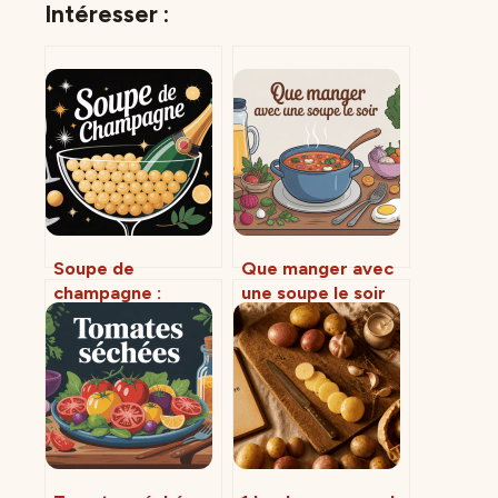
Intéresser :
Soupe de
Que manger avec
champagne :
une soupe le soir
recette, astuces et
pour un repas
variantes pour un
complet et léger
apéritif festif