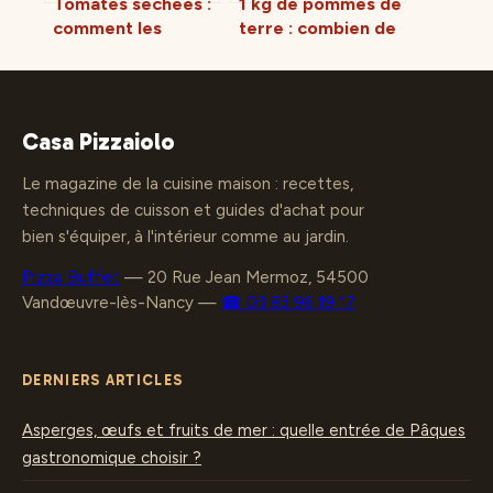
Tomates séchées :
1 kg de pommes de
comment les
terre : combien de
utiliser au
convives, quelles
quotidien en
recettes et
cuisine
comment éviter le
gaspillage ?
Casa Pizzaiolo
Le magazine de la cuisine maison : recettes,
techniques de cuisson et guides d'achat pour
bien s'équiper, à l'intérieur comme au jardin.
Pizza Buffet
—
20 Rue Jean Mermoz, 54500
Vandœuvre-lès-Nancy
—
☎ 03 83 96 19 17
DERNIERS ARTICLES
Asperges, œufs et fruits de mer : quelle entrée de Pâques
gastronomique choisir ?