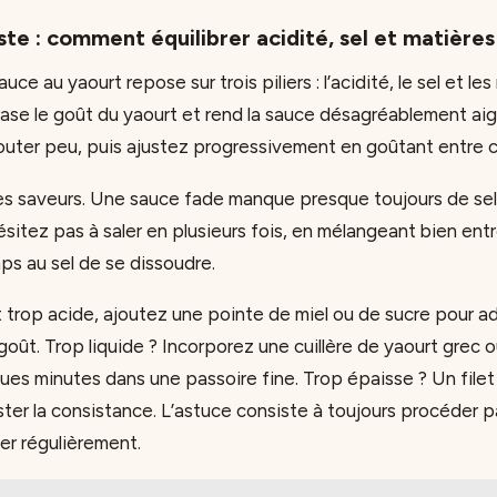
ste : comment équilibrer acidité, sel et matières
auce au yaourt repose sur trois piliers : l’acidité, le sel et le
rase le goût du yaourt et rend la sauce désagréablement a
jouter peu, puis ajustez progressivement en goûtant entre 
e les saveurs. Une sauce fade manque presque toujours de se
ésitez pas à saler en plusieurs fois, en mélangeant bien ent
mps au sel de se dissoudre.
t trop acide, ajoutez une pointe de miel ou de sucre pour a
goût. Trop liquide ? Incorporez une cuillère de yaourt grec
ues minutes dans une passoire fine. Trop épaisse ? Un filet
juster la consistance. L’astuce consiste à toujours procéder p
er régulièrement.