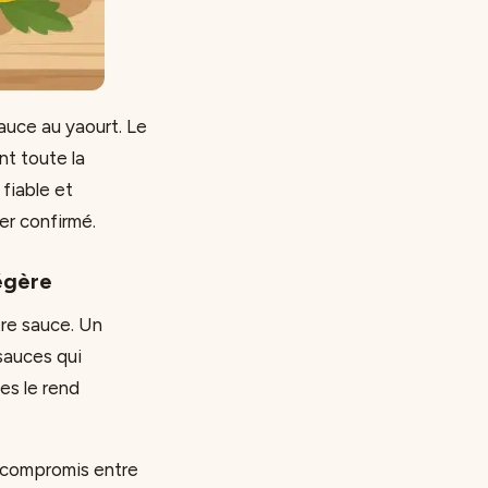
sauce au yaourt. Le
nt toute la
fiable et
er confirmé.
égère
tre sauce. Un
sauces qui
es le rend
n compromis entre