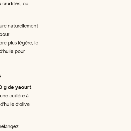
 crudités, où
ure naturellement
pour
re plus légère, le
d’huile pour
s
0 g de yaourt
une cuillère à
’huile d’olive
 mélangez