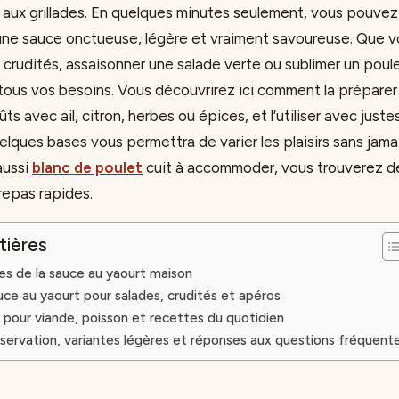
de aux grillades. En quelques minutes seulement, vous pouvez
une sauce onctueuse, légère et vraiment savoureuse. Que v
rudités, assaisonner une salade verte ou sublimer un poulet
tous vos besoins. Vous découvrirez ici comment la prépare
ts avec ail, citron, herbes ou épices, et l’utiliser avec just
uelques bases vous permettra de varier les plaisirs sans jamai
aussi
blanc de poulet
cuit à accommoder, vous trouverez d
repas rapides.
tières
es de la sauce au yaourt maison
uce au yaourt pour salades, crudités et apéros
 pour viande, poisson et recettes du quotidien
ervation, variantes légères et réponses aux questions fréquent