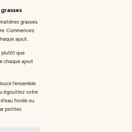
 grasses
s matières grasses.
igre. Commencez
chaque ajout.
l plutôt que
re chaque ajout
doucir l’ensemble
 ou égouttez votre
 d’eau froide ou
ar petites