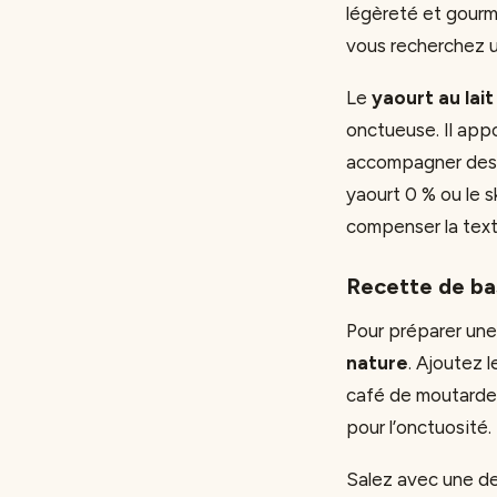
légèreté et gourm
vous recherchez u
Le
yaourt au lait
onctueuse. Il ap
accompagner des p
yaourt 0 % ou le s
compenser la text
Recette de ba
Pour préparer une
nature
. Ajoutez l
café de moutarde p
pour l’onctuosité.
Salez avec une de