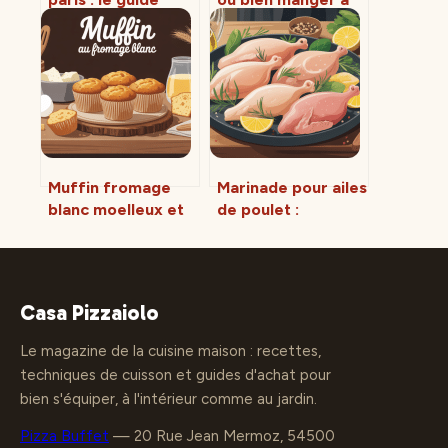
complet pour
hyères et ses
réserver ce
environs
restaurant
d’exception
Muffin fromage
Marinade pour ailes
blanc moelleux et
de poulet :
léger : la recette
recettes, astuces
facile et
et variantes
gourmande
incontournables
Casa Pizzaiolo
Le magazine de la cuisine maison : recettes,
techniques de cuisson et guides d'achat pour
bien s'équiper, à l'intérieur comme au jardin.
Pizza Buffet
—
20 Rue Jean Mermoz, 54500