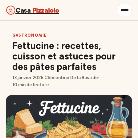
Casa
Pizzaiolo
Gastronomie
GASTRONOMIE
Fettucine : recettes,
Maison & Déco
cuisson et astuces pour
des pâtes parfaites
Lifestyle
13 janvier 2026
·
Clémentine De la Bastide
·
10 min de lecture