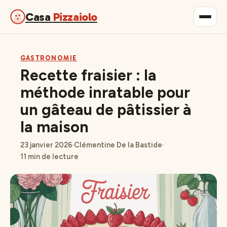
Casa
Pizzaiolo
Gastronomie
GASTRONOMIE
Recette fraisier : la
Maison & Déco
méthode inratable pour
un gâteau de pâtissier à
Lifestyle
la maison
23 janvier 2026
·
Clémentine De la Bastide
·
11 min de lecture