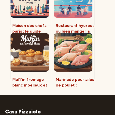
Maison des chefs
Restaurant hyeres :
paris : le guide
où bien manger à
complet pour
hyères et ses
réserver ce
environs
restaurant
d’exception
Muffin fromage
Marinade pour ailes
blanc moelleux et
de poulet :
léger : la recette
recettes, astuces
facile et
et variantes
gourmande
incontournables
Casa Pizzaiolo