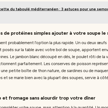
ette du taboulé méditerranéen : 3 astuces pour une semou
s de protéines simples ajouter à votre soupe le 
ent probablement l’option la plus rapide. Un ou deux œufs 
 posés sur la table avec votre bol de soupe, apportent env
nes. Le jambon blanc découpé en dés, le poulet rôti de la 
tionnent parfaitement. Les conserves de poisson représen
 : une petite boîte de thon nature, de sardines ou de maque
 et se marie bien avec la plupart des soupes, servie à côt
 et fromage sans alourdir trop votre dîner
ompléter votre soupe, mais attention à la quantité. Un mo