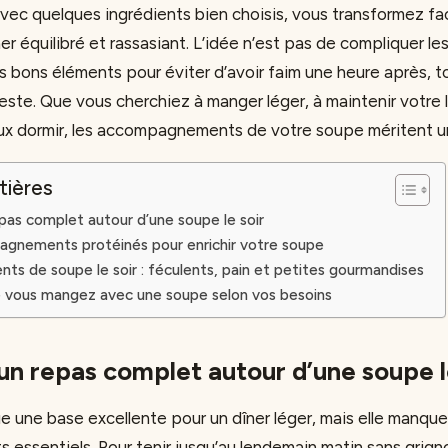
avec quelques ingrédients bien choisis, vous transformez fa
r équilibré et rassasiant. L’idée n’est pas de compliquer le
es bons éléments pour éviter d’avoir faim une heure après, 
este. Que vous cherchiez à manger léger, à maintenir votre 
x dormir, les accompagnements de votre soupe méritent un
tières
pas complet autour d’une soupe le soir
agnements protéinés pour enrichir votre soupe
 de soupe le soir : féculents, pain et petites gourmandises
 vous mangez avec une soupe selon vos besoins
un repas complet autour d’une soupe l
e une base excellente pour un dîner léger, mais elle manqu
s essentiels. Pour tenir jusqu’au lendemain matin sans grign