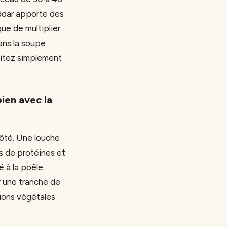
ddar apporte des
ue de multiplier
ans la soupe
Évitez simplement
ien avec la
ôté. Une louche
es de protéines et
é à la poêle
r une tranche de
ions végétales