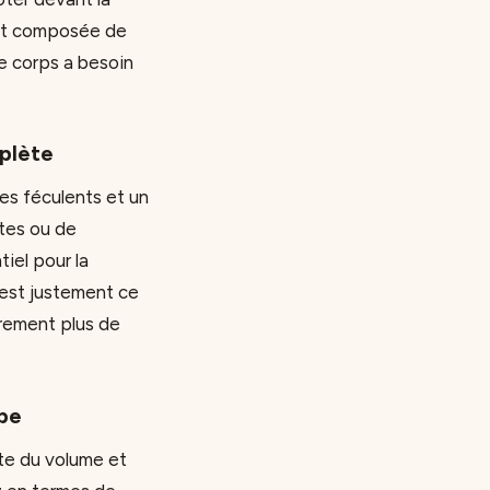
ment composée de
e corps a besoin
mplète
es féculents et un
tes ou de
iel pour la
’est justement ce
arement plus de
upe
rte du volume et