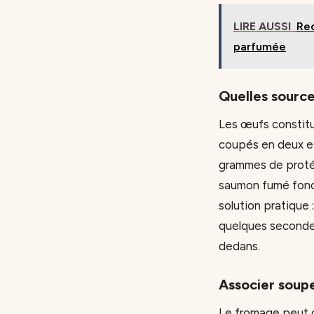
LIRE AUSSI
Rec
parfumée
Quelles source
Les œufs constitu
coupés en deux et
grammes de protéi
saumon fumé fonc
solution pratique
quelques secondes
dedans.
Associer soupe
Le fromage peut c