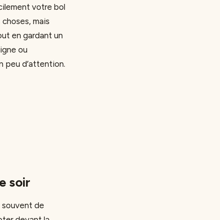
cilement votre bol
s choses, mais
tout en gardant un
ligne ou
 peu d’attention.
e soir
e souvent de
oter devant la