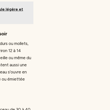
le légère et
soir
durs ou mollets,
iron 12 à 14
veille ou même du
tent aussi une
reau s’ouvre en
é ou émiettée
rceau de 30 à 40