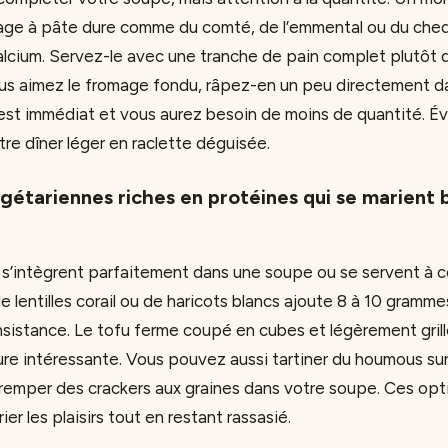
ge à pâte dure comme du comté, de l’emmental ou du che
alcium. Servez-le avec une tranche de pain complet plutôt q
vous aimez le fromage fondu, râpez-en un peu directement d
ir est immédiat et vous aurez besoin de moins de quantité. 
re dîner léger en raclette déguisée.
gétariennes riches en protéines qui se marient b
s’intègrent parfaitement dans une soupe ou se servent à c
e lentilles corail ou de haricots blancs ajoute 8 à 10 gramm
nsistance. Le tofu ferme coupé en cubes et légèrement grill
re intéressante. Vous pouvez aussi tartiner du houmous su
remper des crackers aux graines dans votre soupe. Ces opt
er les plaisirs tout en restant rassasié.