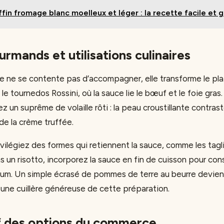
fin fromage blanc moelleux et léger : la recette facile et
rmands et utilisations culinaires
fe ne se contente pas d’accompagner, elle transforme le pla
 le tournedos Rossini, où la sauce lie le bœuf et le foie gras
z un suprême de volaille rôti : la peau croustillante contra
de la crème truffée.
ivilégiez des formes qui retiennent la sauce, comme les tagli
 un risotto, incorporez la sauce en fin de cuisson pour con
fum. Un simple écrasé de pommes de terre au beurre devie
 une cuillère généreuse de cette préparation.
 des options du commerce