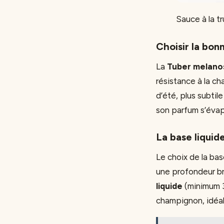
Sauce à la tr
Choisir la bon
La
Tuber melan
résistance à la ch
d’été, plus subtil
son parfum s’éva
La base liquid
Le choix de la ba
une profondeur br
liquide
(minimum 3
champignon, idéale