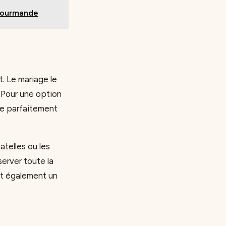
 gourmande
t. Le mariage le
. Pour une option
ste parfaitement
atelles ou les
server toute la
nt également un