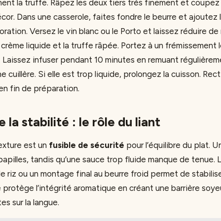
nt la truffe. Râpez les deux tiers très finement et coupez 
écor. Dans une casserole, faites fondre le beurre et ajoutez 
loration. Versez le vin blanc ou le Porto et laissez réduire de
crème liquide et la truffe râpée. Portez à un frémissement 
. Laissez infuser pendant 10 minutes en remuant régulièrem
 cuillère. Si elle est trop liquide, prolongez la cuisson. Rect
en fin de préparation.
 la stabilité : le rôle du liant
texture est un
fusible de sécurité
pour l’équilibre du plat. 
papilles, tandis qu’une sauce trop fluide manque de tenue. L’
 riz ou un montage final au beurre froid permet de stabilise
protège l’intégrité aromatique en créant une barrière soyeu
s sur la langue.