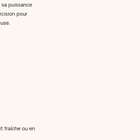
o, sa puissance
écision pour
euse.
it fraîche ou en