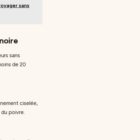
 voyager sans
noire
eurs sans
moins de 20
inement ciselée,
 du poivre.