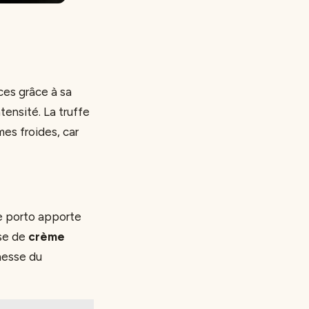
uces grâce à sa
tensité. La truffe
mes froides, car
e porto apporte
ase de
crème
nesse du