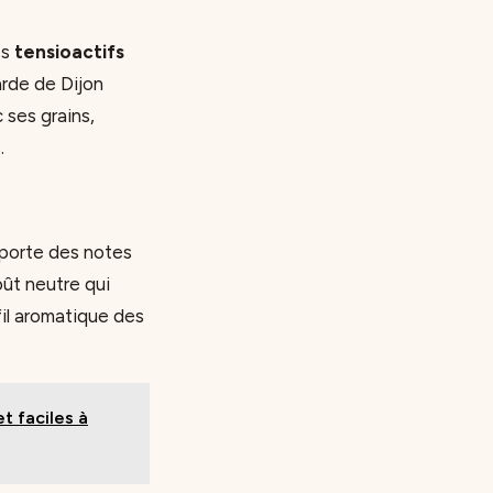
es
tensioactifs
tarde de Dijon
 ses grains,
.
apporte des notes
oût neutre qui
fil aromatique des
t faciles à