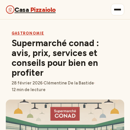
Casa
Pizzaiolo
Gastronomie
GASTRONOMIE
Supermarché conad :
Maison & Déco
avis, prix, services et
conseils pour bien en
Lifestyle
profiter
28 février 2026
·
Clémentine De la Bastide
·
12 min de lecture