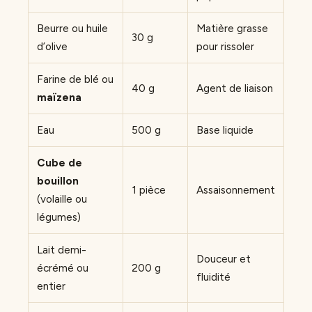
Beurre ou huile
Matière grasse
30 g
d’olive
pour rissoler
Farine de blé ou
40 g
Agent de liaison
maïzena
Eau
500 g
Base liquide
Cube de
bouillon
1 pièce
Assaisonnement
(volaille ou
légumes)
Lait demi-
Douceur et
écrémé ou
200 g
fluidité
entier