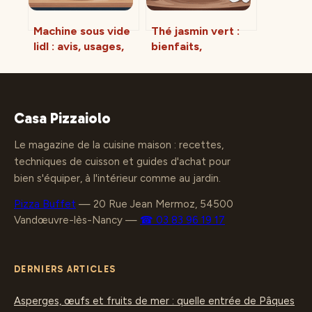
Machine sous vide
Thé jasmin vert :
lidl : avis, usages,
bienfaits,
alternatives et
préparation et
bons plans
choix du meilleur
Casa Pizzaiolo
Le magazine de la cuisine maison : recettes,
techniques de cuisson et guides d'achat pour
bien s'équiper, à l'intérieur comme au jardin.
Pizza Buffet
—
20 Rue Jean Mermoz, 54500
Vandœuvre-lès-Nancy
—
☎ 03 83 96 19 17
DERNIERS ARTICLES
Asperges, œufs et fruits de mer : quelle entrée de Pâques