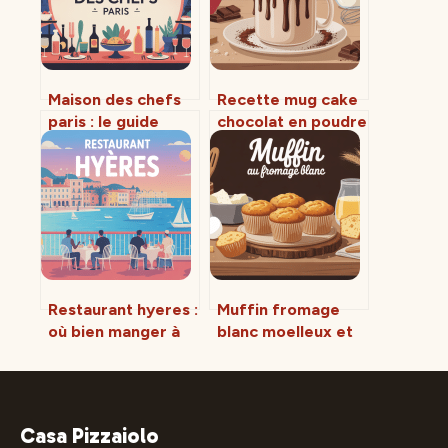
Maison des chefs
Recette mug cake
paris : le guide
chocolat en poudre
complet pour
: la méthode
réserver ce
inratable en 5
restaurant
minutes
d’exception
Restaurant hyeres :
Muffin fromage
où bien manger à
blanc moelleux et
hyères et ses
léger : la recette
environs
facile et
gourmande
Casa Pizzaiolo