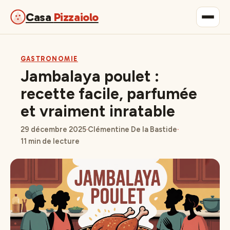
Casa
Pizzaiolo
Gastronomie
GASTRONOMIE
Jambalaya poulet :
Maison & Déco
recette facile, parfumée
et vraiment inratable
Lifestyle
29 décembre 2025
·
Clémentine De la Bastide
·
11 min de lecture