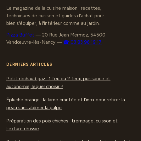
Le magazine de la cuisine maison : recettes,
techniques de cuisson et guides d'achat pour
bien s'équiper, à l'intérieur comme au jardin.
Pizza Buffet
—
20 Rue Jean Mermoz, 54500
Vandœuvre-lès-Nancy
—
☎ 03 83 96 19 17
DERNIERS ARTICLES
Petit réchaud gaz : 1 feu ou 2 feux, puissance et
autonomie, lequel choisir ?
Épluche orange : la lame crantée et l’inox pour retirer la
peau sans abîmer la pulpe
Préparation des pois chiches : trempage, cuisson et
texture réussie