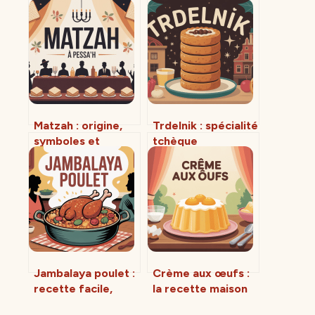
Matzah : origine,
Trdelnik : spécialité
symboles et
tchèque
usages modernes
emblématique,
d’un pain pas
histoire, recettes
comme les autres
et bonnes
adresses
Jambalaya poulet :
Crème aux œufs :
recette facile,
la recette maison
parfumée et
inratable et ses