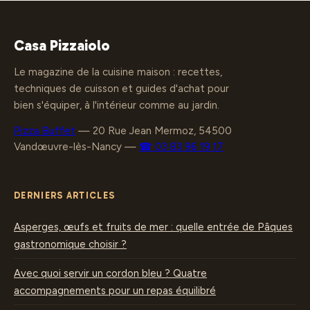
vraiment inratable
variantes
gourmandes
Casa Pizzaiolo
Le magazine de la cuisine maison : recettes,
techniques de cuisson et guides d'achat pour
bien s'équiper, à l'intérieur comme au jardin.
Pizza Buffet
—
20 Rue Jean Mermoz, 54500
Vandœuvre-lès-Nancy
—
☎ 03 83 96 19 17
DERNIERS ARTICLES
Asperges, œufs et fruits de mer : quelle entrée de Pâques
gastronomique choisir ?
Avec quoi servir un cordon bleu ? Quatre
accompagnements pour un repas équilibré