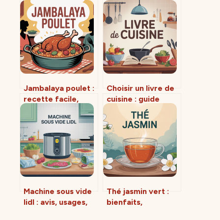
Jambalaya poulet :
Choisir un livre de
recette facile,
cuisine : guide
parfumée et
complet pour ne
vraiment inratable
plus se tromper
Machine sous vide
Thé jasmin vert :
lidl : avis, usages,
bienfaits,
alternatives et
préparation et