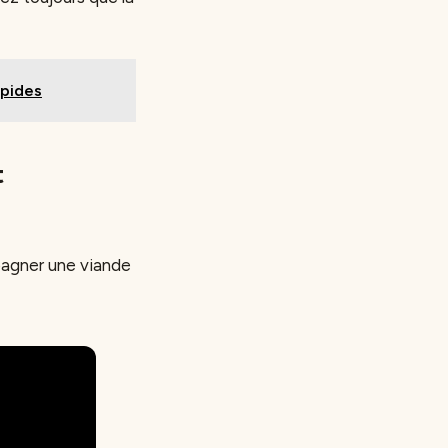
apides
t
pagner une viande