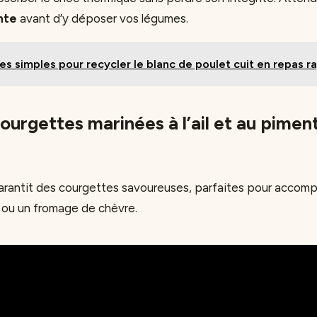
nte
avant d’y déposer vos légumes.
es simples pour recycler le blanc de poulet cuit en repas r
ourgettes marinées à l’ail et au pimen
e
rantit des courgettes savoureuses, parfaites pour accom
 ou un fromage de chèvre.