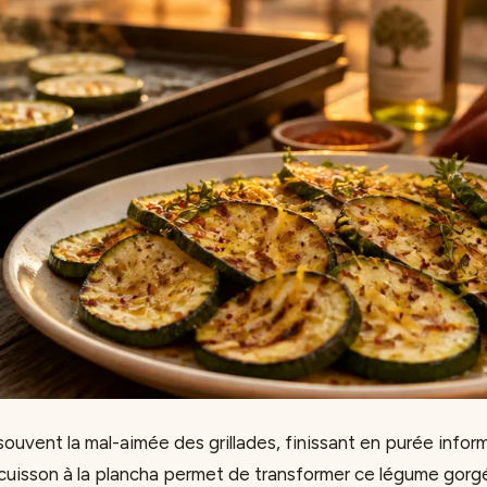
ouvent la mal-aimée des grillades, finissant en purée infor
a cuisson à la plancha permet de transformer ce légume gorg