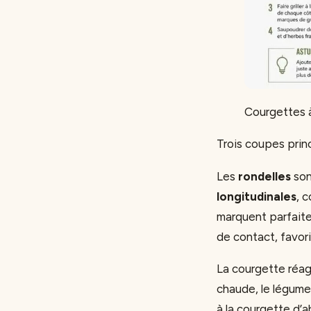
Courgettes à
Trois coupes princ
Les
rondelles
son
longitudinales
, 
marquent parfaitem
de contact, favor
La courgette réag
chaude, le légume 
à la courgette d’