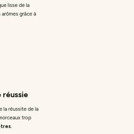
ue lisse de la
s arômes grâce à
 réussie
la réussite de la
 morceaux trop
ètres
.