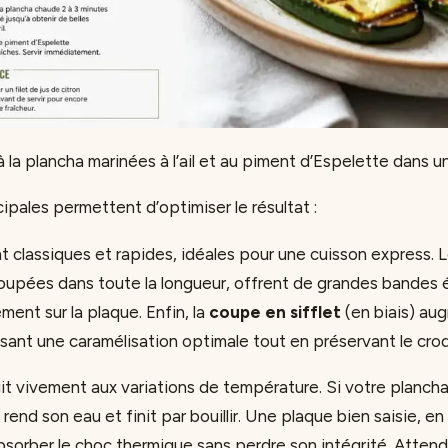
 la plancha marinées à l’ail et au piment d’Espelette dans u
ipales permettent d’optimiser le résultat :
t classiques et rapides, idéales pour une cuisson express. 
coupées dans toute la longueur, offrent de grandes bandes 
ent sur la plaque. Enfin, la
coupe en sifflet
(en biais) au
isant une caramélisation optimale tout en préservant le cro
it vivement aux variations de température. Si votre plancha
rend son eau et finit par bouillir. Une plaque bien saisie, 
absorber le choc thermique sans perdre son intégrité. Attend