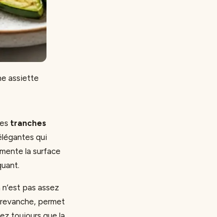
ne assiette
Les
tranches
élégantes qui
gmente la surface
quant.
 n’est pas assez
en revanche, permet
ez toujours que la