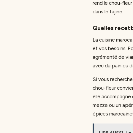
rend le chou-fleu
dans le tajine.
Quelles recett
La cuisine maroca
et vos besoins. P
agrémenté de vian
avec du pain ou de
Si vous recherch
chou-fleur convie
elle accompagne g
mezze ou un apérit
épices marocaines
LIRE AUSSI
Le 