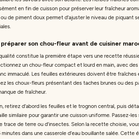
sèment en fin de cuisson pour préserver leur fraîcheur aro
 ou de piment doux permet d’ajuster le niveau de piquant s
ales.
t préparer son chou-fleur avant de cuisiner maro
qualité constitue la première étape vers une recette réussi
ctionnez un chou-fleur compact et lourd en main, avec des 
anc immaculé. Les feuilles extérieures doivent être fraîches 
tez les choux-fleurs présentant des taches brunes ou des pa
anque de fraîcheur.
, retirez d’abord les feuilles et le trognon central, puis déta
lle similaire pour garantir une cuisson uniforme. Passez-les 
e trace de terre ou d’insectes. Selon la recette choisie, vo
5 minutes dans une casserole d’eau bouillante salée. Cette 