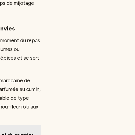
mps de mijotage
envies
le moment du repas
égumes ou
épices et se sert
e marocaine de
parfumée au cumin,
table de type
hou-fleur rôti aux
 et du quartier