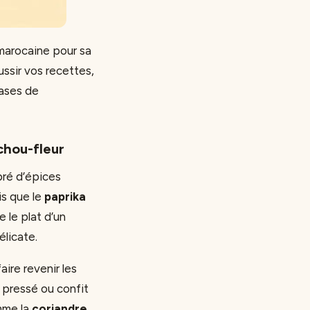
 marocaine pour sa
ssir vos recettes,
bases de
chou-fleur
bré d’épices
is que le
paprika
e le plat d’un
licate.
aire revenir les
s pressé ou confit
omme la
coriandre