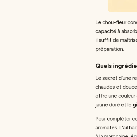
Le chou-fleur con
capacité à absorb
il suffit de maîtr
préparation.
Quels ingrédi
Le secret d’une r
chaudes et douce
offre une couleur
jaune doré et le
g
Pour compléter ces
aromates. L’ail ha
à la marocaine, éq