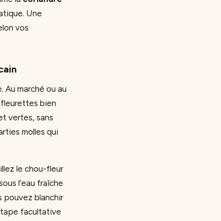
matique. Une
elon vos
cain
e. Au marché ou au
fleurettes bien
et vertes, sans
rties molles qui
illez le chou-fleur
sous l’eau fraîche
us pouvez blanchir
étape facultative