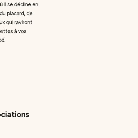
il se décline en
du placard, de
ux qui raviront
cettes à vos
té.
ociations