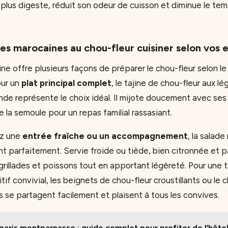
r plus digeste, réduit son odeur de cuisson et diminue le te
es marocaines au chou-fleur cuisiner selon vos 
ine offre plusieurs façons de préparer le chou-fleur selon 
our un
plat principal complet
, le tajine de chou-fleur aux l
de représente le choix idéal. Il mijote doucement avec ses 
 la semoule pour un repas familial rassasiant.
ez une
entrée fraîche ou un accompagnement
, la salad
nt parfaitement. Servie froide ou tiède, bien citronnée et 
rillades et poissons tout en apportant légèreté. Pour une 
if convivial, les beignets de chou-fleur croustillants ou le c
 se partagent facilement et plaisent à tous les convives.
paris montparnasse : guide complet pour profiter de l’hôtel