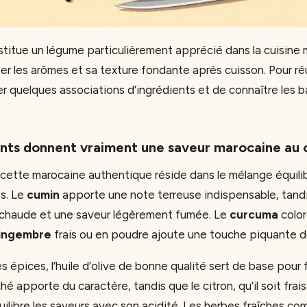
stitue un légume particulièrement apprécié dans la cuisine
er les arômes et sa texture fondante après cuisson. Pour réu
iser quelques associations d’ingrédients et de connaître les 
ents donnent vraiment une saveur marocaine au 
ecette marocaine authentique réside dans le mélange équili
s. Le
cumin
apporte une note terreuse indispensable, tand
 chaude et une saveur légèrement fumée. Le
curcuma
color
ingembre
frais ou en poudre ajoute une touche piquante dé
 épices, l’huile d’olive de bonne qualité sert de base pour f
ché apporte du caractère, tandis que le citron, qu’il soit frai
uilibre les saveurs avec son acidité. Les herbes fraîches c