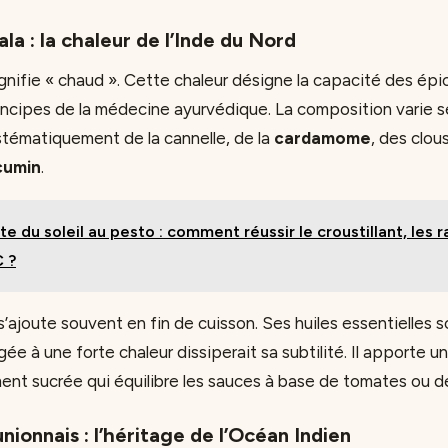
a : la chaleur de l’Inde du Nord
gnifie « chaud ». Cette chaleur désigne la capacité des épic
incipes de la médecine ayurvédique. La composition varie sel
ystématiquement de la cannelle, de la
cardamome
, des clou
cumin
.
te du soleil au pesto : comment réussir le croustillant, les r
C ?
ajoute souvent en fin de cuisson. Ses huiles essentielles so
ée à une forte chaleur dissiperait sa subtilité. Il apporte 
ent sucrée qui équilibre les sauces à base de tomates ou d
nionnais : l’héritage de l’Océan Indien