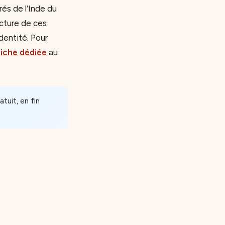
és de l’Inde du
ucture de ces
dentité. Pour
 fiche dédiée
au
tuit, en fin