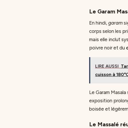
Le Garam Masal
En hindi,
garam
si
corps selon les pr
mais elle inclut s
poivre noir et du
LIRE AUSSI
Tar
cuisson à 180°
Le Garam Masala s’
exposition prolong
boisée et légèrem
Le Massalé réu