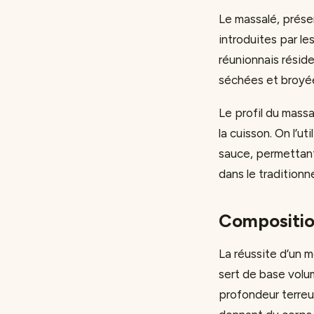
Le massalé, présen
introduites par le
réunionnais résid
séchées et broyé
Le profil du massa
la cuisson. On l’u
sauce, permettant
dans le traditionn
Composition
La réussite d’un
sert de base volu
profondeur terreus