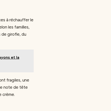
es à réchauffer le
on les familles,
s de girofle, du
ayons et la
nt fragiles, une
une note de tête
e crème.