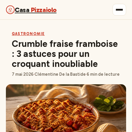
Casa
Pizzaiolo
Gastronomie
GASTRONOMIE
Crumble fraise framboise
Maison & Déco
: 3 astuces pour un
croquant inoubliable
Lifestyle
7 mai 2026
·
Clémentine De la Bastide
·
6 min de lecture