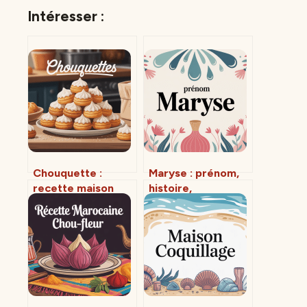
Intéresser :
Chouquette :
Maryse : prénom,
recette maison
histoire,
facile, dorée et
personnalité et
parfaitement
influences
croustillante
culturelles