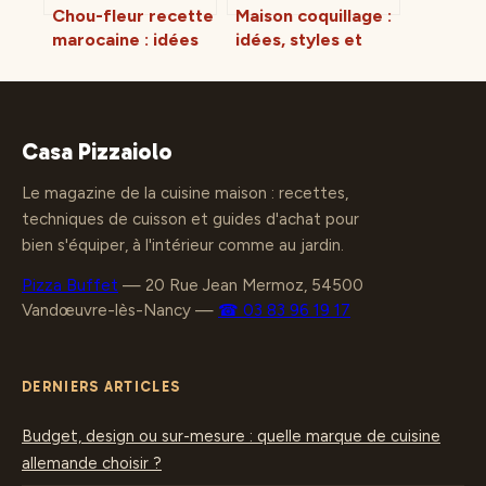
Chou-fleur recette
Maison coquillage :
marocaine : idées
idées, styles et
faciles,
conseils pour un
savoureuses et
intérieur inspiré de
familiales
la mer
Casa Pizzaiolo
Le magazine de la cuisine maison : recettes,
techniques de cuisson et guides d'achat pour
bien s'équiper, à l'intérieur comme au jardin.
Pizza Buffet
—
20 Rue Jean Mermoz, 54500
Vandœuvre-lès-Nancy
—
☎ 03 83 96 19 17
DERNIERS ARTICLES
Budget, design ou sur-mesure : quelle marque de cuisine
allemande choisir ?