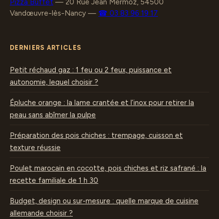
Pizza Buffet
—
20 Rue Jean Mermoz, 54500
Vandœuvre-lès-Nancy
—
☎ 03 83 96 19 17
DERNIERS ARTICLES
Petit réchaud gaz : 1 feu ou 2 feux, puissance et
autonomie, lequel choisir ?
Épluche orange : la lame crantée et l’inox pour retirer la
peau sans abîmer la pulpe
Préparation des pois chiches : trempage, cuisson et
texture réussie
Poulet marocain en cocotte, pois chiches et riz safrané : la
recette familiale de 1 h 30
Budget, design ou sur-mesure : quelle marque de cuisine
allemande choisir ?