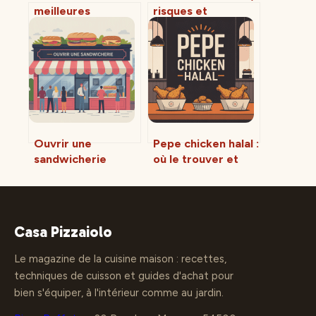
meilleures
risques et
adresses pour des
utilisation en toute
frites vraiment
sécurité
croustillantes
Ouvrir une
Pepe chicken halal :
sandwicherie
où le trouver et
rentable : étapes
comment bien le
clés, budget et
choisir
conseils
Casa Pizzaiolo
Le magazine de la cuisine maison : recettes,
techniques de cuisson et guides d'achat pour
bien s'équiper, à l'intérieur comme au jardin.