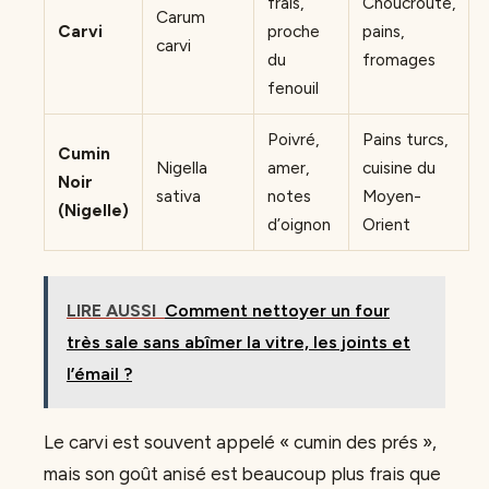
frais,
Choucroute,
Carum
Carvi
proche
pains,
carvi
du
fromages
fenouil
Poivré,
Pains turcs,
Cumin
Nigella
amer,
cuisine du
Noir
sativa
notes
Moyen-
(Nigelle)
d’oignon
Orient
LIRE AUSSI
Comment nettoyer un four
très sale sans abîmer la vitre, les joints et
l’émail ?
Le carvi est souvent appelé « cumin des prés »,
mais son goût anisé est beaucoup plus frais que