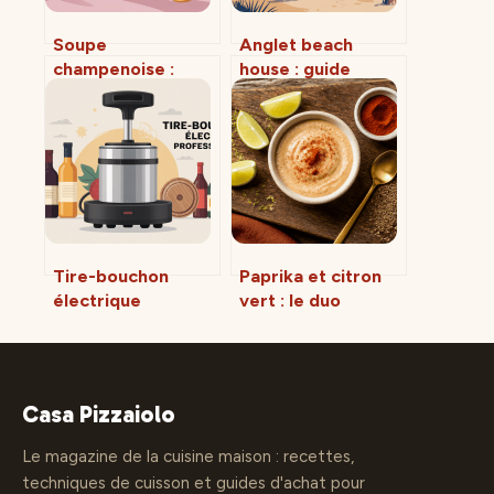
Soupe
Anglet beach
champenoise :
house : guide
recette conviviale,
complet pour
proportions et
choisir et réserver
variantes faciles
la vôtre
Tire-bouchon
Paprika et citron
électrique
vert : le duo
professionnel :
aromatique pour
comment choisir le
transformer vos
modèle idéal
grillades et crèmes
végétales
Casa Pizzaiolo
Le magazine de la cuisine maison : recettes,
techniques de cuisson et guides d'achat pour