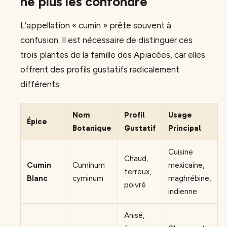
ne plus les confondre
L’appellation « cumin » prête souvent à
confusion. Il est nécessaire de distinguer ces
trois plantes de la famille des Apiacées, car elles
offrent des profils gustatifs radicalement
différents.
Nom
Profil
Usage
Épice
Botanique
Gustatif
Principal
Cuisine
Chaud,
Cumin
Cuminum
mexicaine,
terreux,
Blanc
cyminum
maghrébine,
poivré
indienne
Anisé,