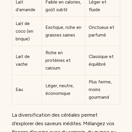
Lait
Faible en calories,
Léger et
d’amande
goût subtil
fluide
Lait de
Exotique, riche en
Onctueux et
coco (en
graisses saines
parfumé
brique)
Riche en
Lait de
Classique et
protéines et
vache
équilibré
calcium
Plus ferme,
Léger, neutre,
Eau
moins
économique
gourmand
La diversification des céréales permet
d’explorer des saveurs inédites. Mélangez vos
flocons d’avoine avec du sarrasin, du quinoa ou