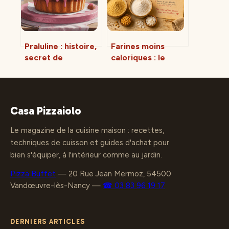
Praluline : histoire,
Farines moins
secret de
caloriques : le
fabrication et
guide pour alléger
conseils de
vos recettes sans
dégustation
perdre en saveur
Casa Pizzaiolo
Le magazine de la cuisine maison : recettes,
techniques de cuisson et guides d'achat pour
bien s'équiper, à l'intérieur comme au jardin.
Pizza Buffet
—
20 Rue Jean Mermoz, 54500
Vandœuvre-lès-Nancy
—
☎ 03 83 96 19 17
DERNIERS ARTICLES