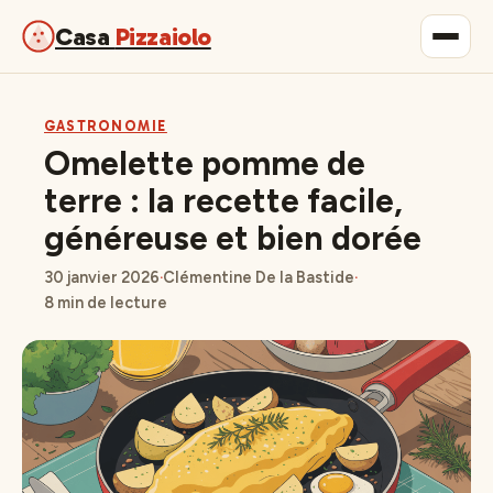
Casa
Pizzaiolo
Gastronomie
GASTRONOMIE
Omelette pomme de
Maison & Déco
terre : la recette facile,
généreuse et bien dorée
Lifestyle
30 janvier 2026
·
Clémentine De la Bastide
·
8 min de lecture