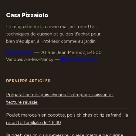
adopter
fibreux
Casa Pizzaiolo
Le magazine de la cuisine maison : recettes,
techniques de cuisson et guides d'achat pour
bien s'équiper, à l'intérieur comme au jardin.
Pizza Buffet
—
20 Rue Jean Mermoz, 54500
Vandœuvre-lès-Nancy
—
☎ 03 83 96 19 17
DERNIERS ARTICLES
Préparation des pois chiches : trempage, cuisson et
texture réussie
Poulet marocain en cocotte, pois chiches et riz safrané : la
recette familiale de 1 h 30
Budget, design ou sur-mesure : quelle marque de cuisine