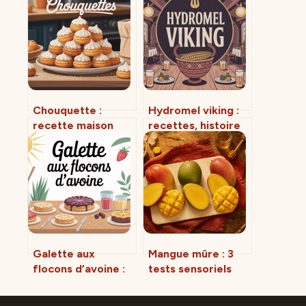
Chouquette :
Hydromel viking :
recette maison
recettes, histoire
facile, dorée et
et secrets d’une
parfaitement
boisson mythique
croustillante
Galette aux
Mangue mûre : 3
flocons d’avoine :
tests sensoriels
la recette saine et
pour éviter les
gourmande à
fruits fades ou