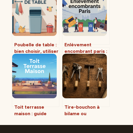
Poubelle de table :
Enlèvement
bien choisir, utiliser
encombrant paris :
et intégrer ce petit
guide complet
allié du quotidien
pour vous
débarrasser
simplement
Toit terrasse
Tire-bouchon à
maison : guide
bilame ou
complet pour
sommelier : quel
concevoir,
modèle choisir