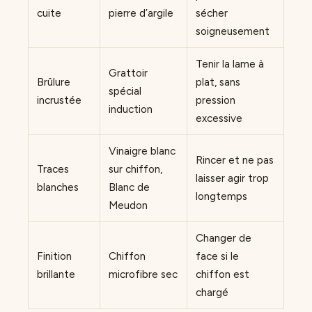
cuite
pierre d’argile
sécher
soigneusement
Tenir la lame à
Grattoir
Brûlure
plat, sans
spécial
incrustée
pression
induction
excessive
Vinaigre blanc
Rincer et ne pas
Traces
sur chiffon,
laisser agir trop
blanches
Blanc de
longtemps
Meudon
Changer de
Finition
Chiffon
face si le
brillante
microfibre sec
chiffon est
chargé