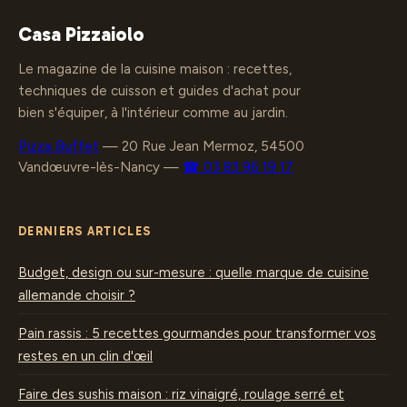
aménager et
pour préserver vos
profiter
vieux bouchons ?
Casa Pizzaiolo
Le magazine de la cuisine maison : recettes,
techniques de cuisson et guides d'achat pour
bien s'équiper, à l'intérieur comme au jardin.
Pizza Buffet
—
20 Rue Jean Mermoz, 54500
Vandœuvre-lès-Nancy
—
☎ 03 83 96 19 17
DERNIERS ARTICLES
Budget, design ou sur-mesure : quelle marque de cuisine
allemande choisir ?
Pain rassis : 5 recettes gourmandes pour transformer vos
restes en un clin d'œil
Faire des sushis maison : riz vinaigré, roulage serré et