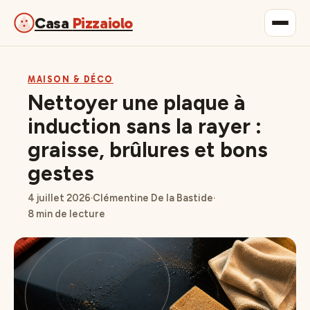
Casa
Pizzaiolo
Gastronomie
MAISON & DÉCO
Nettoyer une plaque à
Maison & Déco
induction sans la rayer :
graisse, brûlures et bons
Lifestyle
gestes
4 juillet 2026
·
Clémentine De la Bastide
·
8 min de lecture