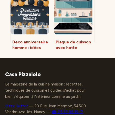
cette plateforme
tromper
de financement
Deco anniversaire
Plaque de cuisson
homme : idées
avec hotte
stylées pour une
intégrée avis : ce
fête vraiment
qu’il faut vraiment
réussie
savoir
Casa Pizzaiolo
Le magazine de la cuisine maison : recettes,
techniques de cuisson et guides d'achat pour
bien s'équiper, à l'intérieur comme au jardin.
Pizza Buffet
—
20 Rue Jean Mermoz, 54500
Vandœuvre-lès-Nancy
—
☎ 03 83 96 19 17