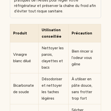
pratiques de l’Anses pour régler votre
réfrigérateur et préserver la chaîne du froid afin
d’éviter tout risque sanitaire.
Utilisation
Produit
Précaution
conseillée
Nettoyer les
Bien rincer si
Vinaigre
parois,
l’odeur vous
blanc dilué
clayettes et
gêne
bacs
Désodoriser
À utiliser en
Bicarbonate
et nettoyer
pâte douce,
de soude
les taches
sans frotter
légères
trop fort
Sécher