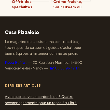
Offrir des
Crème fraîche,
spécialités
Sour Cream ou
françaises : 12
Double Cream :
idées authentiques
comment choisir la
pour voyager sans
bonne crème pour
contraintes
vos recettes ?
Casa Pizzaiolo
Le magazine de la cuisine maison : recettes,
techniques de cuisson et guides d'achat pour
bien s'équiper, à l'intérieur comme au jardin.
Pizza Buffet
—
20 Rue Jean Mermoz, 54500
Vandœuvre-lès-Nancy
—
☎ 03 83 96 19 17
DERNIERS ARTICLES
Avec quoi servir un cordon bleu ? Quatre
accompagnements pour un repas équilibré