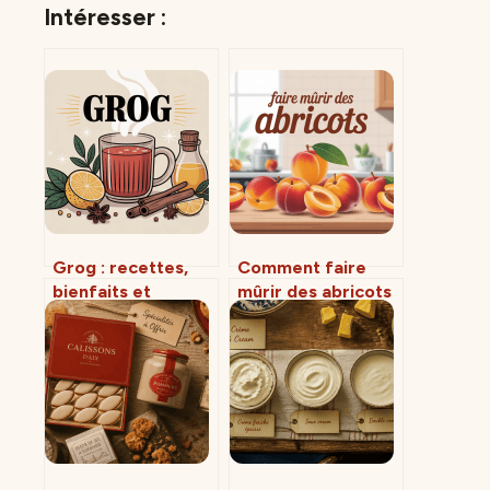
Intéresser :
Grog : recettes,
Comment faire
bienfaits et
mûrir des abricots
précautions pour
rapidement à la
en tirer le meilleur
maison