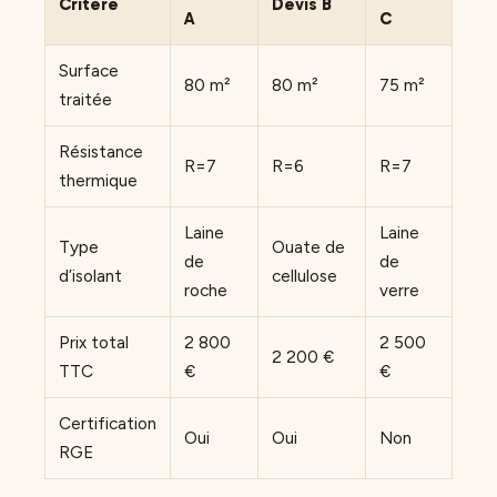
Critère
Devis B
A
C
Surface
80 m²
80 m²
75 m²
traitée
Résistance
R=7
R=6
R=7
thermique
Laine
Laine
Type
Ouate de
de
de
d’isolant
cellulose
roche
verre
Prix total
2 800
2 500
2 200 €
TTC
€
€
Certification
Oui
Oui
Non
RGE