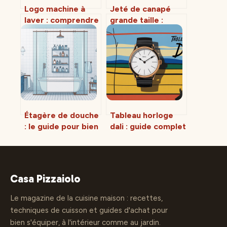
Logo machine à
Jeté de canapé
laver : comprendre
grande taille :
les symboles et
conseils pour bien
éviter les erreurs
choisir et bien
de lavage
couvrir
Étagère de douche
Tableau horloge
: le guide pour bien
dali : guide complet
choisir et optimiser
pour choisir une
votre espace
décoration
surréaliste
Casa Pizzaiolo
Le magazine de la cuisine maison : recettes,
techniques de cuisson et guides d'achat pour
bien s'équiper, à l'intérieur comme au jardin.