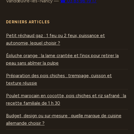
Vandœuvre-lès-Nancy
—
☎ 03 83 96 19 17
DERNIERS ARTICLES
Petit réchaud gaz : 1 feu ou 2 feux, puissance et
autonomie, lequel choisir ?
Épluche orange : la lame crantée et l’inox pour retirer la
peau sans abîmer la pulpe
Préparation des pois chiches : trempage, cuisson et
texture réussie
Poulet marocain en cocotte, pois chiches et riz safrané : la
recette familiale de 1 h 30
Budget, design ou sur-mesure : quelle marque de cuisine
allemande choisir ?