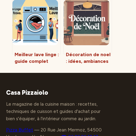
et intégrer ce petit
et alternatives
allié du quotidien
pour bien choisir
Meilleur lave linge :
Décoration de noel
guide complet
: idées, ambiances
pour bien choisir
et conseils pour un
en 2025
intérieur magique
Casa Pizzaiolo
Le magazine de la cuisine maison : recettes,
techniques de cuisson et guides d'achat pour
bien s'équiper, à l'intérieur comme au jardin.
Pizza Buffet
—
20 Rue Jean Mermoz, 54500