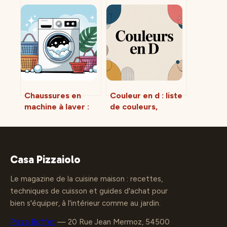
Chaussures en
Couleur en d : liste
machine à laver :
de couleurs,
mode d’emploi
significations et
simple et sans
idées d’usages
risques
Casa Pizzaiolo
Le magazine de la cuisine maison : recettes,
techniques de cuisson et guides d'achat pour
bien s'équiper, à l'intérieur comme au jardin.
Pizza Buffet
—
20 Rue Jean Mermoz, 54500